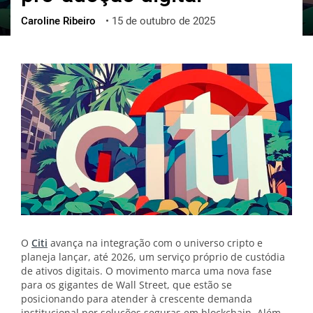
Caroline Ribeiro
•
15 de outubro de 2025
ქართული
polski
vietnamese
O
Citi
avança na integração com o universo cripto e
planeja lançar, até 2026, um serviço próprio de custódia
de ativos digitais. O movimento marca uma nova fase
para os gigantes de Wall Street, que estão se
posicionando para atender à crescente demanda
institucional por soluções seguras em blockchain. Além