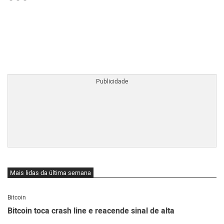
BTCBRL Cotação
por TradingVie
Mais lidas da última semana
Bitcoin
Bitcoin toca crash line e reacende sinal de alta