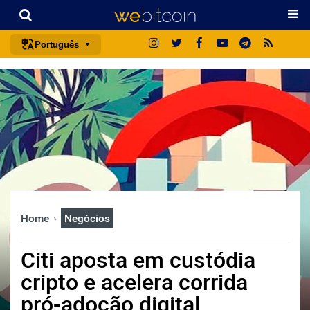
Português
português (BR)
english
español
français
italiano
deutsch
日本語
Home
Negócios
中文
русский
Citi aposta em custódia
한국어
cripto e acelera corrida
العربية
pró-adoção digital
ไทย