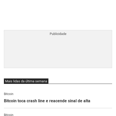
BTCBRL Cotação
por TradingVie
Mais lidas da última semana
Bitcoin
Bitcoin toca crash line e reacende sinal de alta
Bitcoin