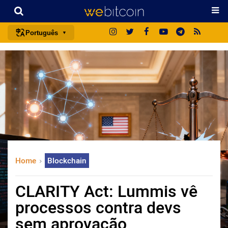
Português
português (BR)
english
español
français
italiano
deutsch
日本語
Home
Blockchain
中文
русский
CLARITY Act: Lummis vê
한국어
processos contra devs
العربية
sem aprovação
ไทย