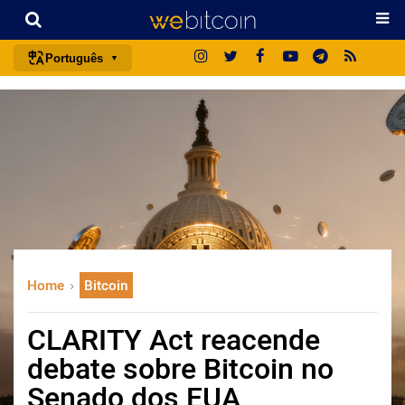
Português
português (BR)
english
español
français
italiano
deutsch
日本語
Home
Bitcoin
中文
русский
CLARITY Act reacende
한국어
debate sobre Bitcoin no
العربية
Senado dos EUA
ไทย