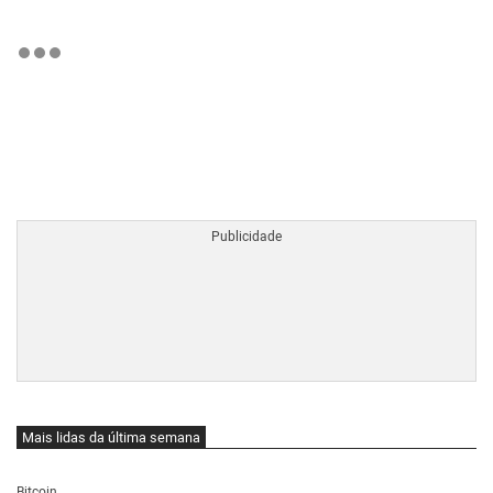
BTCBRL Cotação
por TradingVie
Mais lidas da última semana
Bitcoin