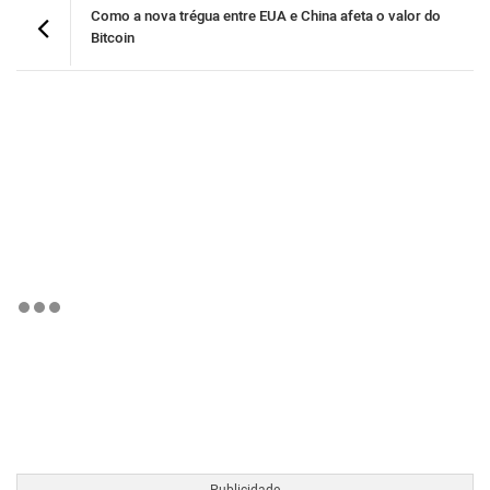
Como a nova trégua entre EUA e China afeta o valor do
Bitcoin
BTCBRL Cotação
por TradingVie