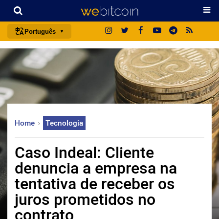
Português
português (BR)
english
español
français
italiano
Home
Tecnologia
deutsch
日本語
Caso Indeal: Cliente
中文
denuncia a empresa na
русский
tentativa de receber os
한국어
juros prometidos no
العربية
contrato
ไทย