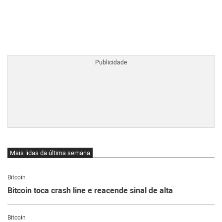
BTCBRL Cotação
por TradingVie
Mais lidas da última semana
Bitcoin
Bitcoin toca crash line e reacende sinal de alta
Bitcoin