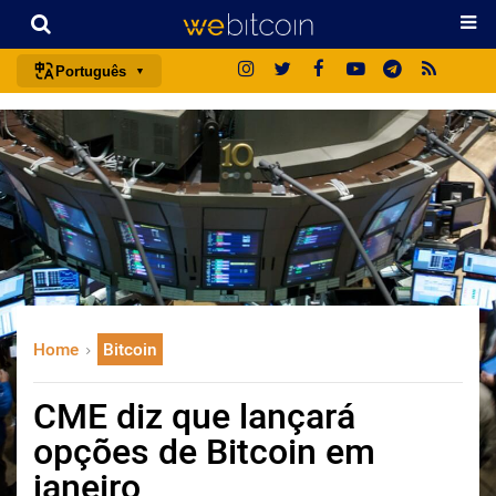
Português
português (BR)
english
español
français
italiano
deutsch
日本語
Home
Bitcoin
中文
русский
CME diz que lançará
한국어
opções de Bitcoin em
العربية
janeiro
ไทย