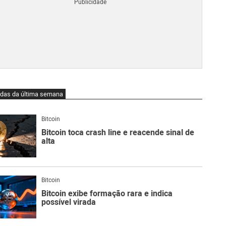
Blo
O
qu
é
Lig
Ne
do
Bit
O
idas da última semana
qu
são
Ato
Bitcoin
Sw
Bitcoin toca crash line e reacende sinal de
alta
Bitcoin
Bitcoin exibe formação rara e indica
possível virada