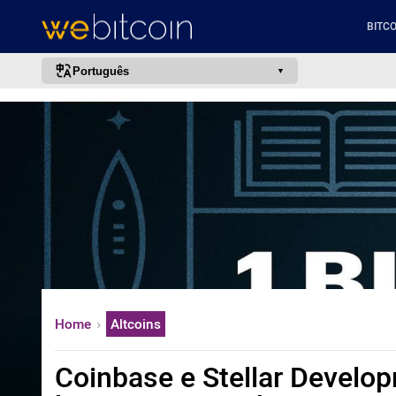
BITCO
Português
português (BR)
english
español
français
italiano
deutsch
日本語
中文
Home
Altcoins
русский
한국어
Coinbase e Stellar Develo
العربية