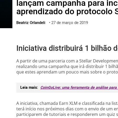
lançam campanha para ince
ไทย
aprendizado do protocolo S
ქართული
polski
Beatriz Orlandeli
•
27 de março de 2019
vietnamese
Iniciativa distribuirá 1 bilhão
A partir de uma parceria com a Stellar Developme
realizando uma campanha que irá distribuir 1 bilh
que estes aprendam um pouco mais sobre o protoco
Leia mais:
CoinGoLive: uma ferramenta de análise para 
A iniciativa, chamada Earn XLM e classificada na li
terá início nos próximos dias com o envio de um e
participarem de tutoriais e responderem um quiz 