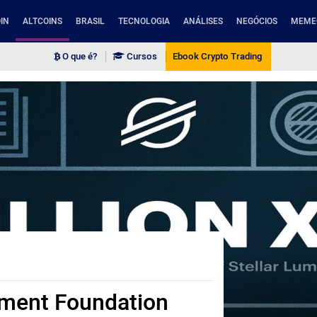
IN
ALTCOINS
BRASIL
TECNOLOGIA
ANÁLISES
NEGÓCIOS
MEME
O que é?
Cursos
Ebook Crypto Trading
pment Foundation