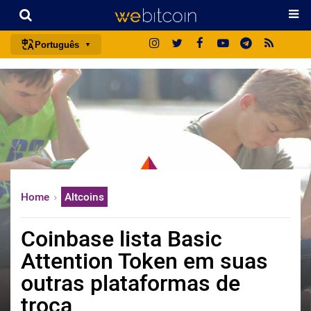
Português
português (BR)
english
español
français
italiano
deutsch
Home
Altcoins
日本語
中文
Coinbase lista Basic
русский
Attention Token em suas
한국어
outras plataformas de
العربية
troca
ไทย