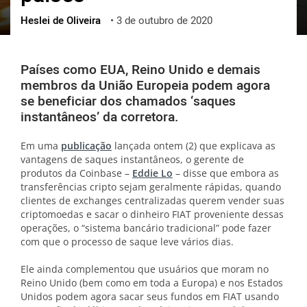
Heslei de Oliveira
•
3 de outubro de 2020
ქართული
polski
vietnamese
Países como EUA, Reino Unido e demais
membros da União Europeia podem agora
se beneficiar dos chamados ‘saques
instantâneos’ da corretora.
Em uma
publicação
lançada ontem (2) que explicava as
vantagens de saques instantâneos, o gerente de
produtos da Coinbase –
Eddie Lo
– disse que embora as
transferências cripto sejam geralmente rápidas, quando
clientes de exchanges centralizadas querem vender suas
criptomoedas e sacar o dinheiro FIAT proveniente dessas
operações, o “sistema bancário tradicional” pode fazer
com que o processo de saque leve vários dias.
Ele ainda complementou que usuários que moram no
Reino Unido (bem como em toda a Europa) e nos Estados
Unidos podem agora sacar seus fundos em FIAT usando