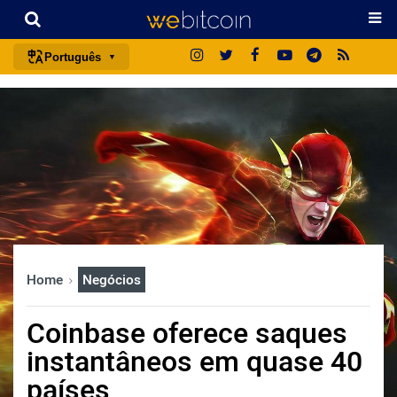
Português
português (BR)
english
español
français
italiano
deutsch
日本語
Home
Negócios
中文
русский
Coinbase oferece saques
한국어
instantâneos em quase 40
العربية
países
ไทย