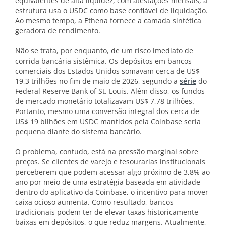
equivalentes de alta liquidez, com atestações mensais, a
estrutura usa o USDC como base confiável de liquidação.
Ao mesmo tempo, a Ethena fornece a camada sintética
geradora de rendimento.
Não se trata, por enquanto, de um risco imediato de
corrida bancária sistêmica. Os depósitos em bancos
comerciais dos Estados Unidos somavam cerca de US$
19,3 trilhões no fim de maio de 2026, segundo a
série
do
Federal Reserve Bank of St. Louis. Além disso, os fundos
de mercado monetário totalizavam US$ 7,78 trilhões.
Portanto, mesmo uma conversão integral dos cerca de
US$ 19 bilhões em USDC mantidos pela Coinbase seria
pequena diante do sistema bancário.
O problema, contudo, está na pressão marginal sobre
preços. Se clientes de varejo e tesourarias institucionais
perceberem que podem acessar algo próximo de 3,8% ao
ano por meio de uma estratégia baseada em atividade
dentro do aplicativo da Coinbase, o incentivo para mover
caixa ocioso aumenta. Como resultado, bancos
tradicionais podem ter de elevar taxas historicamente
baixas em depósitos, o que reduz margens. Atualmente,