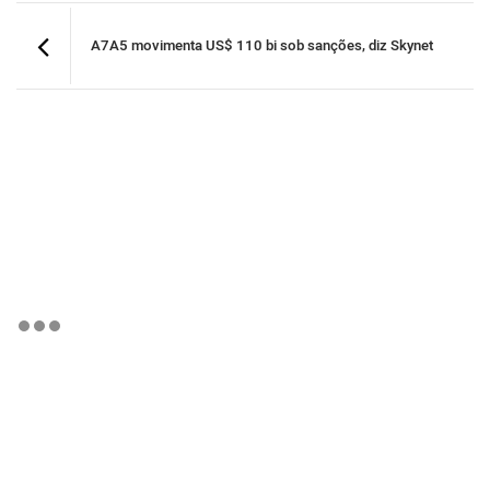
A7A5 movimenta US$ 110 bi sob sanções, diz Skynet
BTCBRL Cotação
por TradingVie