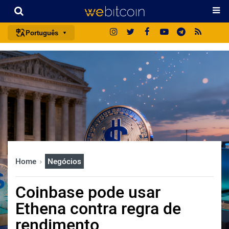
Português
português (BR)
english
español
français
italiano
deutsch
日本語
Home
Negócios
中文
русский
Coinbase pode usar
한국어
Ethena contra regra de
العربية
rendimento
ไทย