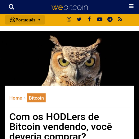
Português
português (BR)
english
español
français
italiano
deutsch
日本語
Home
Bitcoin
中文
русский
Com os HODLers de
한국어
Bitcoin vendendo, você
العربية
deveria comprar?
ไทย