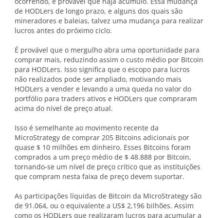
ocorrendo, é provável que haja acúmulo. Essa mudança
de HODLers de longo prazo, e alguns dos quais são
mineradores e baleias, talvez uma mudança para realizar
lucros antes do próximo ciclo.
É provável que o mergulho abra uma oportunidade para
comprar mais, reduzindo assim o custo médio por Bitcoin
para HODLers. Isso significa que o escopo para lucros
não realizados pode ser ampliado, motivando mais
HODLers a vender e levando a uma queda no valor do
portfólio para traders ativos e HODLers que compraram
acima do nível de preço atual.
Isso é semelhante ao movimento recente da
MicroStrategy de comprar 205 Bitcoins adicionais por
quase $ 10 milhões em dinheiro. Esses Bitcoins foram
comprados a um preço médio de $ 48.888 por Bitcoin,
tornando-se um nível de preço crítico que as instituições
que compram nesta faixa de preço devem suportar.
As participações líquidas de Bitcoin da MicroStrategy são
de 91.064, ou o equivalente a US$ 2,196 bilhões. Assim
como os HODLers que realizaram lucros para acumular a