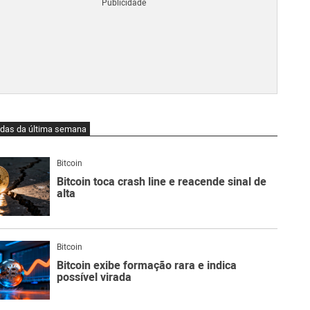
Blo
O
qu
é
Lig
Ne
do
Bit
O
idas da última semana
qu
são
Ato
Bitcoin
Sw
Bitcoin toca crash line e reacende sinal de
alta
Bitcoin
Bitcoin exibe formação rara e indica
possível virada