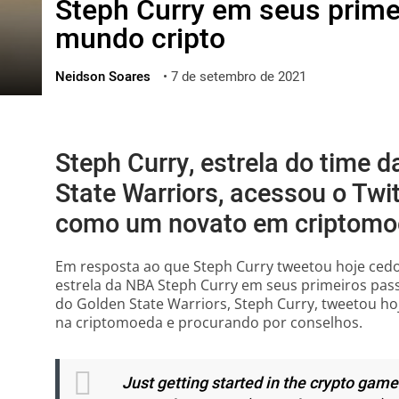
Steph Curry em seus prime
ไทย
mundo cripto
ქართული
polski
Neidson Soares
•
7 de setembro de 2021
vietnamese
Steph Curry, estrela do time 
State Warriors, acessou o Twi
como um novato em criptomo
Em resposta ao que Steph Curry tweetou hoje cedo
estrela da NBA Steph Curry em seus primeiros pas
do Golden State Warriors, Steph Curry, tweetou hoj
na criptomoeda e procurando por conselhos.
Just getting started in the crypto game