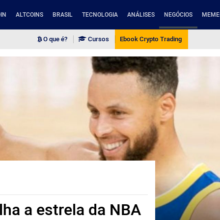
IN
ALTCOINS
BRASIL
TECNOLOGIA
ANÁLISES
NEGÓCIOS
MEME
O que é?
Cursos
Ebook Crypto Trading
ha a estrela da NBA