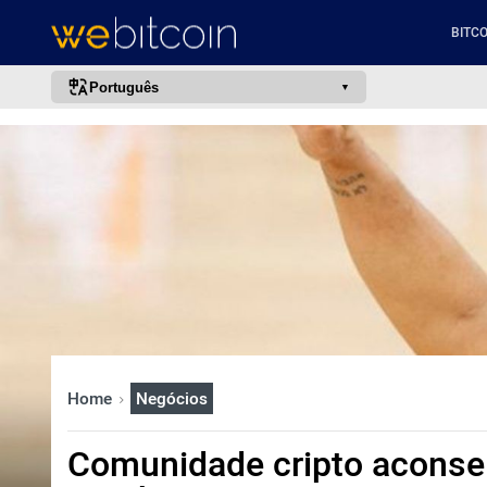
BITCO
Português
português (BR)
english
español
français
italiano
deutsch
日本語
中文
Home
Negócios
русский
한국어
Comunidade cripto aconsel
العربية