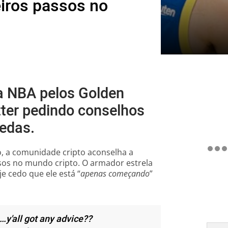
iros passos no
da NBA pelos Golden
tter pedindo conselhos
edas.
, a comunidade cripto aconselha a
sos no mundo cripto. O armador estrela
e cedo que ele está “
apenas começando
”
…y'all got any advice??