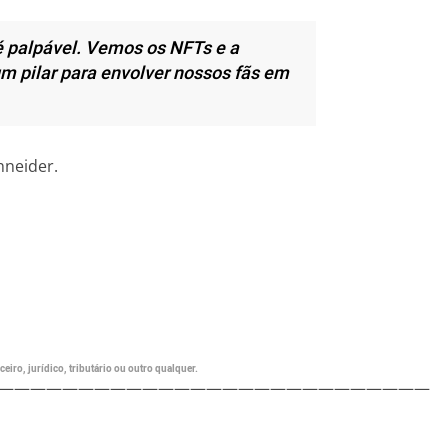
 é palpável. Vemos os NFTs e a
m pilar para envolver nossos fãs em
hneider.
eiro, jurídico, tributário ou outro qualquer.
———————————————————————————