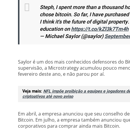
Steph, I spent more than a thousand ho
chose bitcoin. So far, I have purchase
I think it's the future of digital propert
education on
https://t.co/kZl3k7Tm4h
— Michael Saylor (@saylor)
September
Saylor é um dos mais conhecidos defensores do Bi
supervisão, a Microstrategy acumulou pouco menos
fevereiro deste ano, e não parou por aí.
Veja mais:
NFL impõe proibição a equipes e jogadores de
criptoativos até novo aviso
Em abril, a empresa anunciou que seu conselho d
Bitcoin. Em julho, a empresa também anunciou que
corporativos para comprar ainda mais Bitcoin.