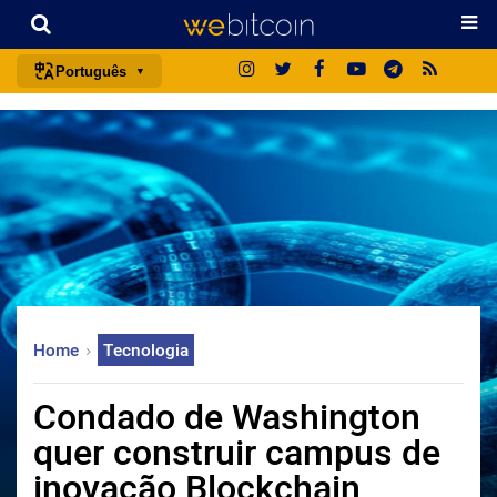
Português
português (BR)
english
español
français
italiano
deutsch
日本語
Home
Tecnologia
中文
русский
Condado de Washington
한국어
quer construir campus de
العربية
inovação Blockchain
ไทย