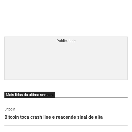
BTCBRL Cotação
por TradingVie
Mais lidas da última semana
Bitcoin
Bitcoin toca crash line e reacende sinal de alta