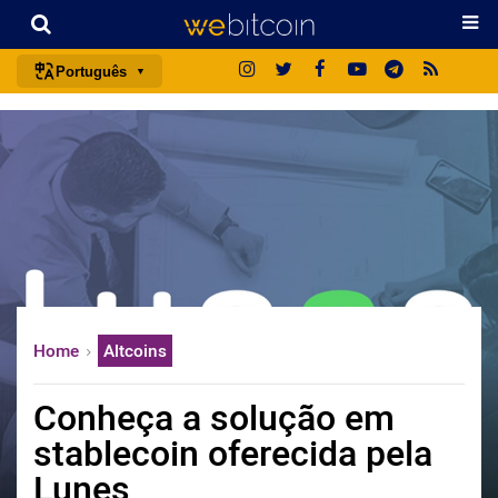
Português
português (BR)
english
español
français
italiano
deutsch
日本語
Home
Altcoins
中文
русский
Conheça a solução em
한국어
stablecoin oferecida pela
العربية
Lunes
ไทย