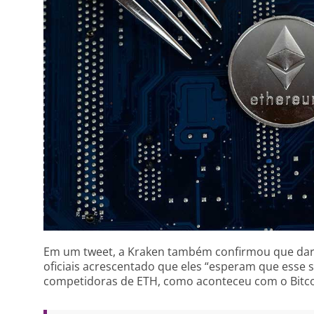
Em um tweet, a Kraken também confirmou que dará
oficiais acrescentado que eles “esperam que esse 
competidoras de ETH, como aconteceu com o Bitc