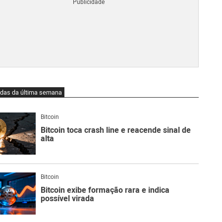
Blo
O
qu
é
Lig
Ne
do
Bit
O
idas da última semana
qu
são
Ato
Bitcoin
Sw
Bitcoin toca crash line e reacende sinal de
alta
Bitcoin
Bitcoin exibe formação rara e indica
possível virada