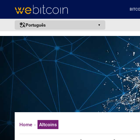
BITCO
Português
português (BR)
english
español
français
italiano
deutsch
日本語
中文
русский
Home
Altcoins
한국어
العربية