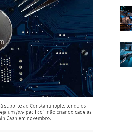
 suporte ao Constantinople, tendo os
seja um
fork
pacífico”, não criando cadeias
oin Cash em novembro.