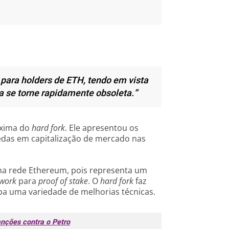
ara holders de ETH, tendo em vista
a se torne rapidamente obsoleta.”
oxima do
hard fork
. Ele apresentou os
edas em capitalização de mercado nas
na rede Ethereum, pois representa um
 work
para
proof of stake
. O
hard fork
faz
ba uma variedade de melhorias técnicas.
anções contra o Petro