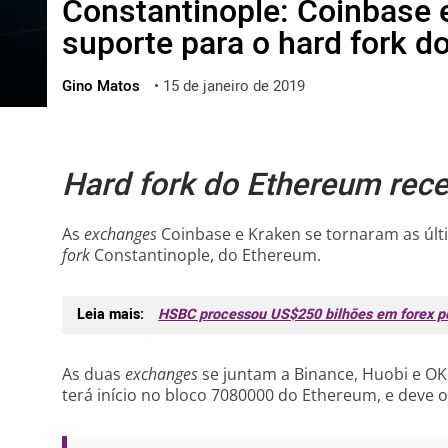
Constantinople: Coinbase 
ไทย
suporte para o hard fork 
ქართული
polski
Gino Matos
•
15 de janeiro de 2019
vietnamese
Hard fork do Ethereum rece
As
exchanges
Coinbase e Kraken se tornaram as úl
fork
Constantinople, do Ethereum.
Leia mais:
HSBC processou US$250 bilhões em forex po
As duas
exchanges
se juntam a Binance, Huobi e O
terá início no bloco 7080000 do Ethereum, e deve 