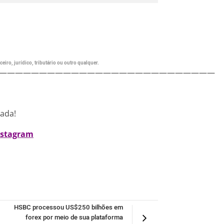
eiro, jurídico, tributário ou outro qualquer.
———————————————————————————
nada!
nstagram
HSBC processou US$250 bilhões em
forex por meio de sua plataforma