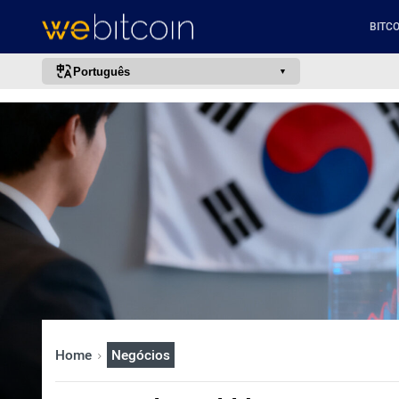
BITCO
Português
português (BR)
english
español
français
italiano
deutsch
日本語
中文
русский
Home
Negócios
한국어
العربية