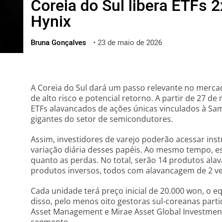
Coreia do Sul libera ETFs
ไทย
Hynix
ქართული
polski
Bruna Gonçalves
•
23 de maio de 2026
vietnamese
A Coreia do Sul dará um passo relevante no merca
de alto risco e potencial retorno. A partir de 27 de
ETFs alavancados de ações únicas vinculados à Sam
gigantes do setor de semicondutores.
Assim, investidores de varejo poderão acessar ins
variação diária desses papéis. Ao mesmo tempo, e
quanto as perdas. No total, serão 14 produtos al
produtos inversos, todos com alavancagem de 2 ve
Cada unidade terá preço inicial de 20.000 won, o e
disso, pelo menos oito gestoras sul-coreanas parti
Asset Management e Mirae Asset Global Investment