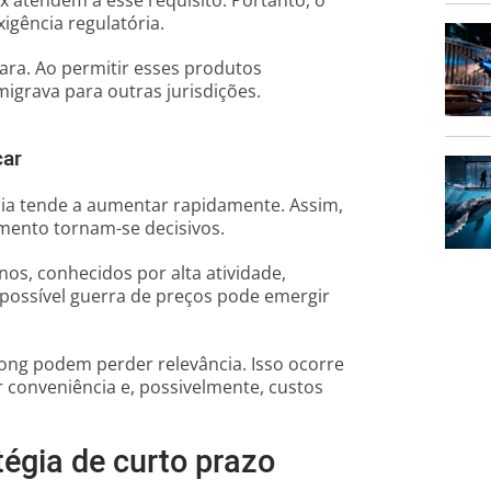
 atendem a esse requisito. Portanto, o
xigência regulatória.
ara. Ao permitir esses produtos
migrava para outras jurisdições.
car
cia tende a aumentar rapidamente. Assim,
eamento tornam-se decisivos.
os, conhecidos por alta atividade,
ossível guerra de preços pode emergir
ong podem perder relevância. Isso ocorre
r conveniência e, possivelmente, custos
égia de curto prazo