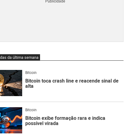
Blo
O
qu
é
Lig
Ne
do
Bit
O
idas da última semana
qu
são
Ato
Bitcoin
Sw
Bitcoin toca crash line e reacende sinal de
alta
Bitcoin
Bitcoin exibe formação rara e indica
possível virada