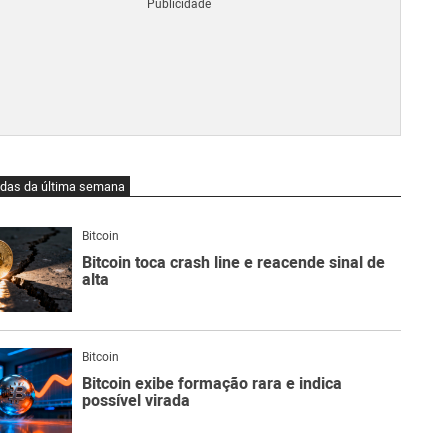
Blo
O
qu
é
Lig
Ne
do
Bit
O
idas da última semana
qu
são
Ato
Bitcoin
Sw
Bitcoin toca crash line e reacende sinal de
alta
Bitcoin
Bitcoin exibe formação rara e indica
possível virada