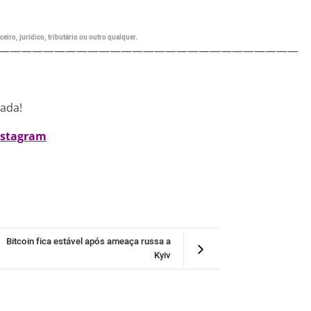
eiro, jurídico, tributário ou outro qualquer.
———————————————————————————
nada!
nstagram
Bitcoin fica estável após ameaça russa a
Kyiv