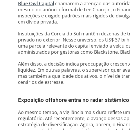
Blue Owl Capital
chamarem a atenção das autoridad
mesmo do anúncio formal de Lee Chan-jin, o Financi
inspeções e exigido padrões mais rígidos de divul
em dívida privada.
Instituições da Coreia do Sul mantêm dezenas de t
privado no exterior. Nesse universo, os US$ 37 bi
uma parcela relevante do capital enviado a veícul
administrados por gestoras como Blackstone, Black
Além disso, a decisão indica preocupação cresce
liquidez. Em outras palavras, o supervisor quer a
mas também a qualidade dos ativos, o nível de tra
cenários de estresse.
Exposição offshore entra no radar sistêmico
Ao mesmo tempo, a vigilância mais dura reflete
regulatório. Até recentemente, o avanço dessas a
estratégia de diversificação. Agora, porém, o Finan