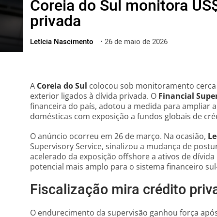
Coreia do Sul monitora US$
ไทย
privada
ქართული
polski
Letícia Nascimento
•
26 de maio de 2026
vietnamese
A
Coreia do Sul
colocou sob monitoramento cerca 
exterior ligados à dívida privada. O
Financial Super
financeira do país, adotou a medida para ampliar a 
domésticas com exposição a fundos globais de créd
O anúncio ocorreu em 26 de março. Na ocasião,
Le
Supervisory Service, sinalizou a mudança de postu
acelerado da exposição offshore a ativos de dívida
potencial mais amplo para o sistema financeiro su
Fiscalização mira crédito priv
O endurecimento da supervisão ganhou força após 