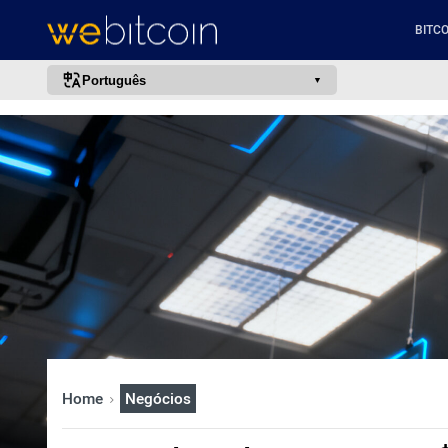
BITCO
Português
português (BR)
english
español
français
italiano
deutsch
日本語
中文
русский
Home
Negócios
한국어
العربية