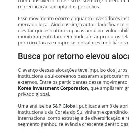
como possível foco de risco sistêmico, sobretudo d
reprecificação abrupta dos portfólios.
Esse movimento ocorre enquanto investidores insti
mercado local. Ainda assim, a autoridade financeir
e evitar que estruturas opacas ampliem vulnerabili
monitoramento também pode afetar produtos rel
por corretoras e empresas de valores mobiliários n
Busca por retorno elevou aloc
O avanço dessas alocações teve impulso dos juros 
institucionais sul-coreanos passaram a procurar 
externos. Entre os participantes desse movimento
Korea Investment Corporation
, que ampliaram g
privado global.
Uma análise da
S&P Global
, publicada em 8 de abr
institucionais da Coreia do Sul vinham expandindo
internacional como estratégia de diversificação e 
segmento ganhou relevância crescente dentro das c