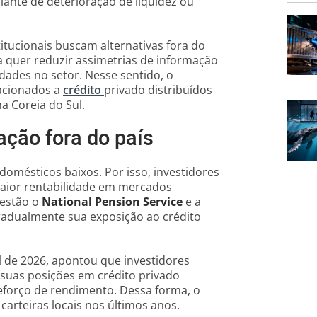
iante de deterioração de liquidez ou
tucionais buscam alternativas fora do
a quer reduzir assimetrias de informação
dades no setor. Nesse sentido, o
acionados a
crédito
privado distribuídos
a Coreia do Sul.
ação fora do país
domésticos baixos. Por isso, investidores
maior rentabilidade em mercados
 estão o
National Pension Service
e a
radualmente sua exposição ao crédito
il de 2026, apontou que investidores
 suas posições em crédito privado
reforço de rendimento. Dessa forma, o
arteiras locais nos últimos anos.