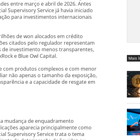
es entre março e abril de 2026. Antes
al Supervisory Service já havia iniciado
gação para investimentos internacionais
rilhões de won alocados em crédito
lhões citados pelo regulador representam
os de investimento menos transparentes,
Rock e Blue Owl Capital.
Mais l
nte com produtos complexos e com menor
valiar não apenas o tamanho da exposição,
nsparência e a capacidade de resgate em
 uma mudança de enquadramento
plicações aparecia principalmente como
cial Supervisory Service trata o tema