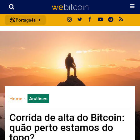
Português
português (BR)
english
español
français
italiano
deutsch
日本語
Home
Análises
中文
русский
Corrida de alta do Bitcoin:
한국어
quão perto estamos do
العربية
topo?
ไทย