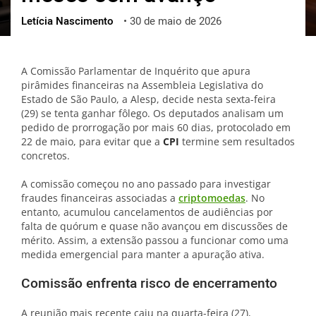
Letícia Nascimento
•
30 de maio de 2026
ქართული
polski
vietnamese
A Comissão Parlamentar de Inquérito que apura
pirâmides financeiras na Assembleia Legislativa do
Estado de São Paulo, a Alesp, decide nesta sexta-feira
(29) se tenta ganhar fôlego. Os deputados analisam um
pedido de prorrogação por mais 60 dias, protocolado em
22 de maio, para evitar que a
CPI
termine sem resultados
concretos.
A comissão começou no ano passado para investigar
fraudes financeiras associadas a
criptomoedas
. No
entanto, acumulou cancelamentos de audiências por
falta de quórum e quase não avançou em discussões de
mérito. Assim, a extensão passou a funcionar como uma
medida emergencial para manter a apuração ativa.
Comissão enfrenta risco de encerramento
A reunião mais recente caiu na quarta-feira (27),