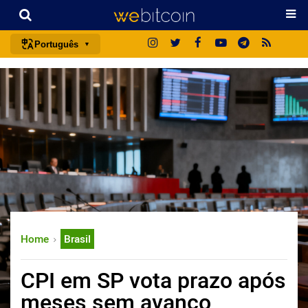
Português
português (BR)
english
español
français
italiano
deutsch
日本語
中文
Home
Brasil
русский
한국어
CPI em SP vota prazo após
العربية
meses sem avanço
ไทย