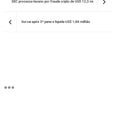
SEC processa texano por fraude cripto de US$ 12,3 mi
Sui cai após 3ª pane e liquida US$ 1,88 milhão