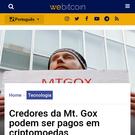
Português
português (BR)
english
español
français
italiano
deutsch
日本語
Home
Tecnologia
中文
русский
Credores da Mt. Gox
한국어
podem ser pagos em
العربية
criptomoedas
ไทย