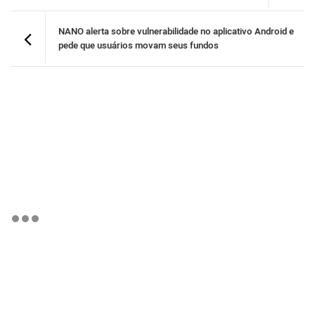
NANO alerta sobre vulnerabilidade no aplicativo Android e
pede que usuários movam seus fundos
BTCBRL Cotação
por TradingVie