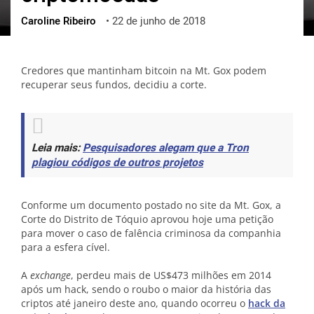
Caroline Ribeiro
•
22 de junho de 2018
ქართული
polski
vietnamese
Credores que mantinham bitcoin na Mt. Gox podem
recuperar seus fundos, decidiu a corte.
Leia mais:
Pesquisadores alegam que a Tron
plagiou códigos de outros projetos
Conforme um documento postado no site da Mt. Gox, a
Corte do Distrito de Tóquio aprovou hoje uma petição
para mover o caso de falência criminosa da companhia
para a esfera cível.
A
exchange
, perdeu mais de US$473 milhões em 2014
após um hack, sendo o roubo o maior da história das
criptos até janeiro deste ano, quando ocorreu o
hack da