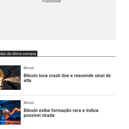
Blo
O
qu
é
Lig
Ne
do
Bit
O
idas da última semana
qu
são
Ato
Bitcoin
Sw
Bitcoin toca crash line e reacende sinal de
alta
Bitcoin
Bitcoin exibe formação rara e indica
possível virada