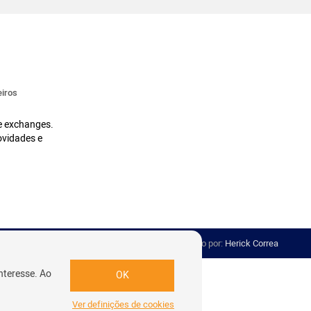
iros
 e exchanges.
ovidades e
Desenvolvido por:
Herick Correa
nteresse. Ao
OK
Ver definições de cookies