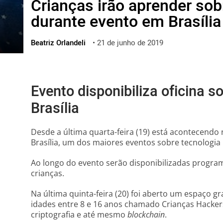
Crianças irão aprender sob
ไทย
durante evento em Brasília
ქართული
polski
Beatriz Orlandeli
•
21 de junho de 2019
vietnamese
Evento disponibiliza oficina s
Brasília
Desde a última quarta-feira (19) está acontecendo 
Brasília, um dos maiores eventos sobre tecnologia r
Ao longo do evento serão disponibilizadas program
crianças.
Na última quinta-feira (20) foi aberto um espaço g
idades entre 8 e 16 anos chamado Crianças Hackers,
criptografia e até mesmo
blockchain
.