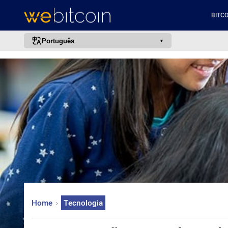
BITCO
Português
português (BR)
english
español
français
italiano
deutsch
日本語
中文
русский
Home
Tecnologia
한국어
العربية