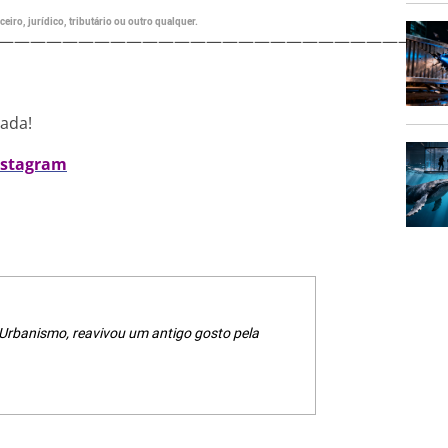
eiro, jurídico, tributário ou outro qualquer.
———————————————————————————
nada!
nstagram
 Urbanismo, reavivou um antigo gosto pela