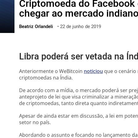
Criptomoeda do Facebook c
ไทย
chegar ao mercado indian
ქართული
polski
Beatriz Orlandeli
•
22 de junho de 2019
vietnamese
Libra poderá ser vetada na Índ
Anteriormente o WeBitcoin
noticiou
que o cenário 
criptomoedas na Índia.
De acordo com a mídia, o mercado poderá ser pre
anteprojeto de lei que visa criminalizar a minera
de criptomoedas, tanto direta quanto indiretament
Apesar de ainda estar em discussão, a lei em potenc
setor no país.
Abordando o assunto e focando no lançamento da 