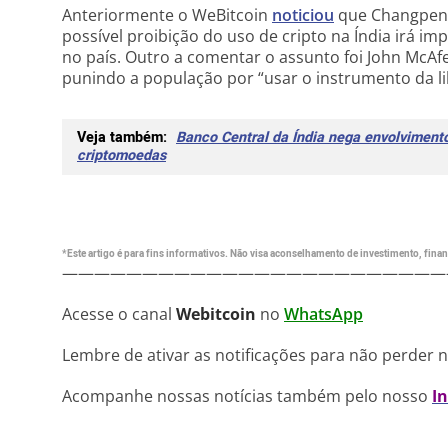
Anteriormente o WeBitcoin
noticiou
que Changpeng 
possível proibição do uso de cripto na Índia irá i
no país. Outro a comentar o assunto foi John McAf
punindo a população por “usar o instrumento da l
Veja também:
Banco Central da Índia nega envolvimento
criptomoedas
*Este artigo é para fins informativos. Não visa aconselhamento de investimento, financ
————————————————————————
Acesse o canal
Webitcoin
no
WhatsApp
Lembre de ativar as notificações para não perder 
Acompanhe nossas notícias também pelo nosso
I