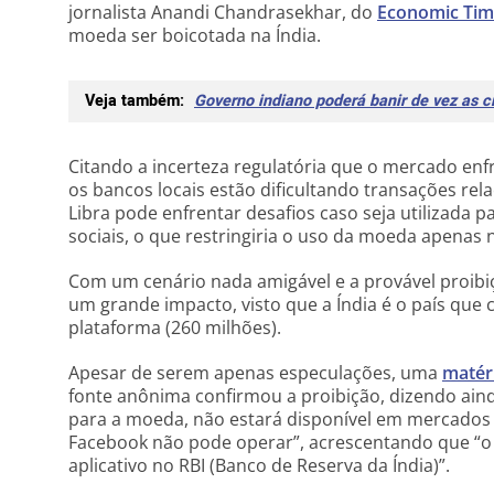
jornalista Anandi Chandrasekhar, do
Economic Tim
moeda ser boicotada na Índia.
Veja também:
Governo indiano poderá banir de vez as 
Citando a incerteza regulatória que o mercado enf
os bancos locais estão dificultando transações re
Libra pode enfrentar desafios caso seja utilizada 
sociais, o que restringiria o uso da moeda apenas
Com um cenário nada amigável e a provável proibiç
um grande impacto, visto que a Índia é o país que
plataforma (260 milhões).
Apesar de serem apenas especulações, uma
matér
fonte anônima confirmou a proibição, dizendo ainda
para a moeda, não estará disponível e
m mercados 
Facebook não pode operar”, acrescentando que “
aplicativo no RBI (Banco de Reserva da Índia)”.