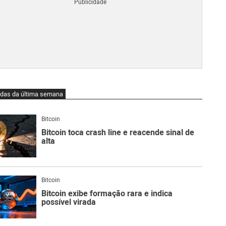
Blo
O
qu
é
Lig
Ne
do
Bit
O
idas da última semana
qu
são
Ato
Bitcoin
Sw
Bitcoin toca crash line e reacende sinal de
alta
Bitcoin
Bitcoin exibe formação rara e indica
possível virada