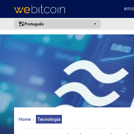
BITCO
Português
português (BR)
english
español
français
italiano
deutsch
日本語
中文
русский
Home
Tecnologia
한국어
العربية