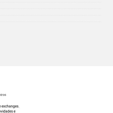
iros
 e exchanges.
ovidades e