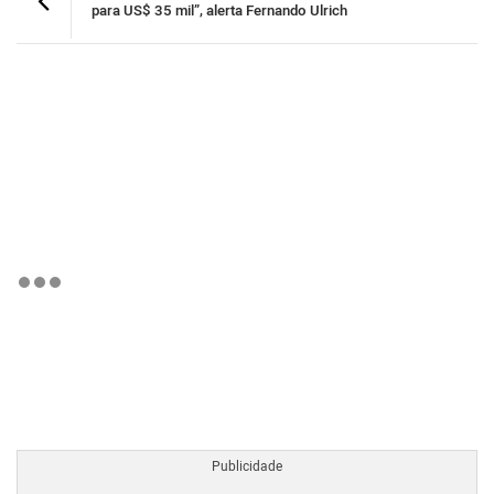
para US$ 35 mil”, alerta Fernando Ulrich
BTCBRL Cotação
por TradingVie