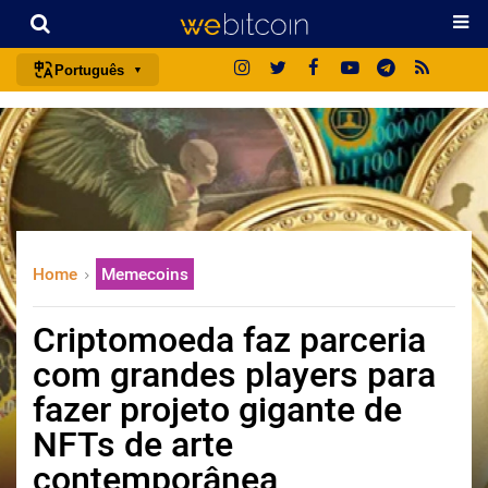
Português
português (BR)
english
español
français
italiano
Home
Memecoins
deutsch
日本語
Criptomoeda faz parceria
中文
com grandes players para
русский
fazer projeto gigante de
한국어
NFTs de arte
العربية
contemporânea
ไทย