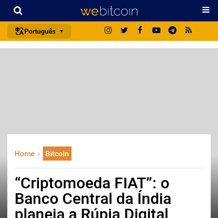
Português
português (BR)
english
español
français
italiano
deutsch
日本語
Home
Bitcoin
中文
русский
“Criptomoeda FIAT”: o
한국어
Banco Central da Índia
العربية
planeja a Rúpia Digital
ไทย