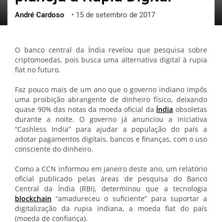
André Cardoso
•
15 de setembro de 2017
ქართული
polski
vietnamese
O banco central da Índia revelou que pesquisa sobre
criptomoedas, pois busca uma alternativa digital à rupia
fiat no futuro.
Faz pouco mais de um ano que o governo indiano impôs
uma proibição abrangente de dinheiro físico, deixando
quase 90% das notas da moeda oficial da
Índia
obsoletas
durante a noite. O governo já anunciou a iniciativa
“Cashless India” para ajudar a população do país a
adotar pagamentos digitais, bancos e finanças, com o uso
consciente do dinheiro.
Como a CCN informou em janeiro deste ano, um relatório
oficial publicado pelas áreas de pesquisa do Banco
Central da Índia (RBI), determinou que a tecnologia
blockchain
“amadureceu o suficiente” para suportar a
digitalização da rupia indiana, a moeda fiat do país
(moeda de confiança).