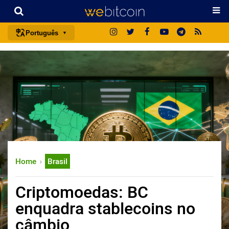
Português
português (BR)
english
español
français
italiano
deutsch
日本語
Home
Brasil
中文
русский
Criptomoedas: BC
한국어
enquadra stablecoins no
العربية
câmbio
ไทย