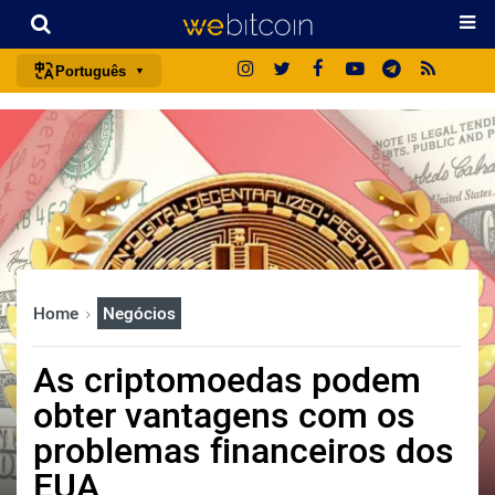
Português
português (BR)
english
español
français
italiano
deutsch
Home
Negócios
日本語
中文
As criptomoedas podem
русский
obter vantagens com os
한국어
problemas financeiros dos
العربية
EUA
ไทย