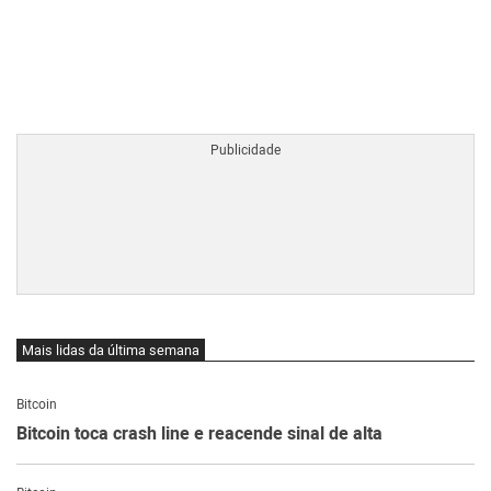
BTCBRL Cotação
por TradingVie
Mais lidas da última semana
Bitcoin
Bitcoin toca crash line e reacende sinal de alta