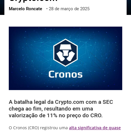
Marcelo Roncate
•
28 de março de 2025
ქართული
polski
vietnamese
A batalha legal da Crypto.com com a SEC
chega ao fim, resultando em uma
valorização de 11% no preço do CRO.
O Cronos (CRO) registrou uma
alta significativa de quase