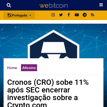
Português
português (BR)
english
español
français
italiano
deutsch
Home
Altcoins
日本語
中文
Cronos (CRO) sobe 11%
русский
após SEC encerrar
한국어
investigação sobre a
العربية
Crypto.com
ไทย