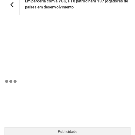
Em parceria com a YGG, FTX patrocinará 137 jogadores de
países em desenvolvimento
BTCBRL Cotação
por TradingVie