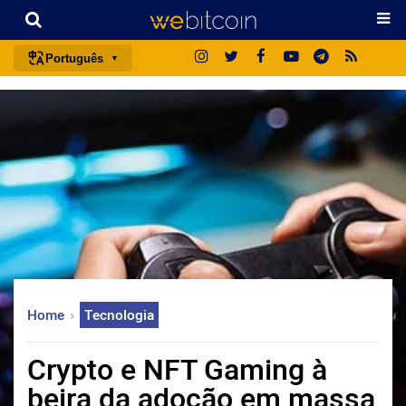
Português
português (BR)
english
español
français
italiano
deutsch
日本語
中文
Home
Tecnologia
русский
한국어
Crypto e NFT Gaming à
العربية
beira da adoção em massa
ไทย