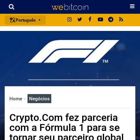
Português
português (BR)
english
español
français
italiano
deutsch
日本語
Home
Negócios
中文
русский
Crypto.Com fez parceria
한국어
com a Fórmula 1 para se
العربية
tornar seu parceiro global
ไทย