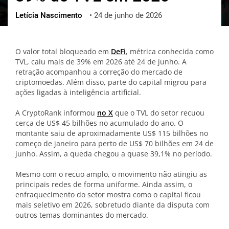
Letícia Nascimento
•
24 de junho de 2026
ქართული
polski
vietnamese
O valor total bloqueado em
DeFi
, métrica conhecida como
TVL, caiu mais de 39% em 2026 até 24 de junho. A
retração acompanhou a correção do mercado de
criptomoedas. Além disso, parte do capital migrou para
ações ligadas à inteligência artificial.
A CryptoRank informou
no X
que o TVL do setor recuou
cerca de US$ 45 bilhões no acumulado do ano. O
montante saiu de aproximadamente US$ 115 bilhões no
começo de janeiro para perto de US$ 70 bilhões em 24 de
junho. Assim, a queda chegou a quase 39,1% no período.
Mesmo com o recuo amplo, o movimento não atingiu as
principais redes de forma uniforme. Ainda assim, o
enfraquecimento do setor mostra como o capital ficou
mais seletivo em 2026, sobretudo diante da disputa com
outros temas dominantes do mercado.