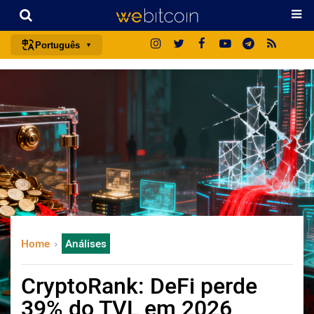
Português
português (BR)
english
español
français
italiano
deutsch
日本語
中文
Home
Análises
русский
한국어
CryptoRank: DeFi perde
العربية
39% do TVL em 2026
ไทย