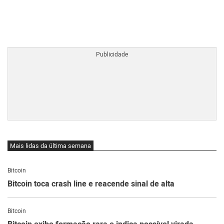
BTCBRL Cotação
por TradingVie
Mais lidas da última semana
Bitcoin
Bitcoin toca crash line e reacende sinal de alta
Bitcoin