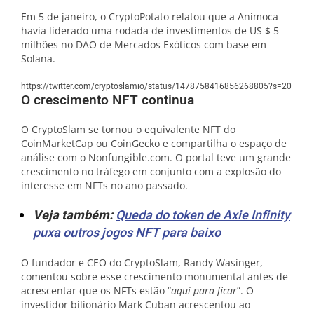
Em 5 de janeiro, o CryptoPotato relatou que a Animoca
havia liderado uma rodada de investimentos de US $ 5
milhões no DAO de Mercados Exóticos com base em
Solana.
https://twitter.com/cryptoslamio/status/1478758416856268805?s=20
O crescimento NFT continua
O CryptoSlam se tornou o equivalente NFT do
CoinMarketCap ou CoinGecko e compartilha o espaço de
análise com o Nonfungible.com. O portal teve um grande
crescimento no tráfego em conjunto com a explosão do
interesse em NFTs no ano passado.
Veja também:
Queda do token de Axie Infinity
puxa outros jogos NFT para baixo
O fundador e CEO do CryptoSlam, Randy Wasinger,
comentou sobre esse crescimento monumental antes de
acrescentar que os NFTs estão “
aqui para ficar
”. O
investidor bilionário Mark Cuban acrescentou ao