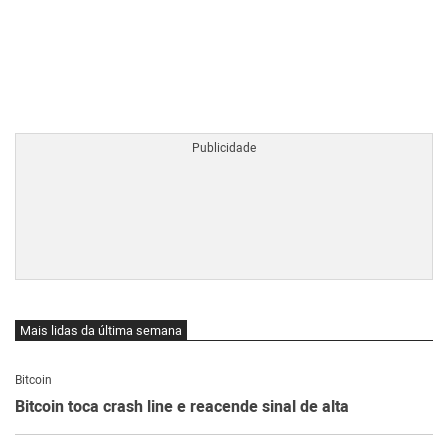
BTCBRL Cotação
por TradingVie
Mais lidas da última semana
Bitcoin
Bitcoin toca crash line e reacende sinal de alta