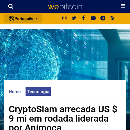
Português
português (BR)
english
español
français
italiano
deutsch
日本語
Home
Tecnologia
中文
русский
CryptoSlam arrecada US $
한국어
9 mi em rodada liderada
العربية
por Animoca
ไทย