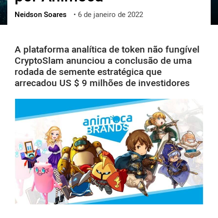
Neidson Soares
•
6 de janeiro de 2022
ქართული
polski
vietnamese
A plataforma analítica de token não fungível
CryptoSlam anunciou a conclusão de uma
rodada de semente estratégica que
arrecadou US $ 9 milhões de investidores