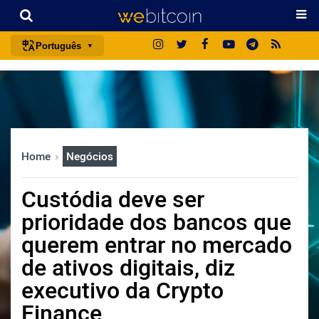
Português
português (BR)
english
español
français
Home
Negócios
italiano
deutsch
Custódia deve ser
日本語
prioridade dos bancos que
中文
querem entrar no mercado
русский
de ativos digitais, diz
한국어
executivo da Crypto
العربية
Finance
ไทย