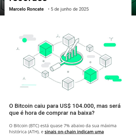
Marcelo Roncate
•
5 de junho de 2025
ქართული
polski
vietnamese
O Bitcoin caiu para US$ 104.000, mas será
que é hora de comprar na baixa?
O Bitcoin (BTC) está quase 7% abaixo da sua máxima
histórica (ATH), e
sinais on-chain indicam uma