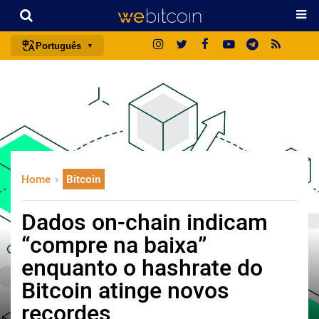
Português
português (BR)
english
español
français
italiano
Home
Bitcoin
deutsch
日本語
Dados on-chain indicam
中文
“compre na baixa”
русский
enquanto o hashrate do
한국어
Bitcoin atinge novos
العربية
recordes
ไทย