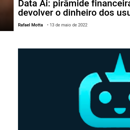
Data Ai: pirâmide financeir
ไทย
devolver o dinheiro dos us
ქართული
polski
Rafael Motta
•
13 de maio de 2022
vietnamese