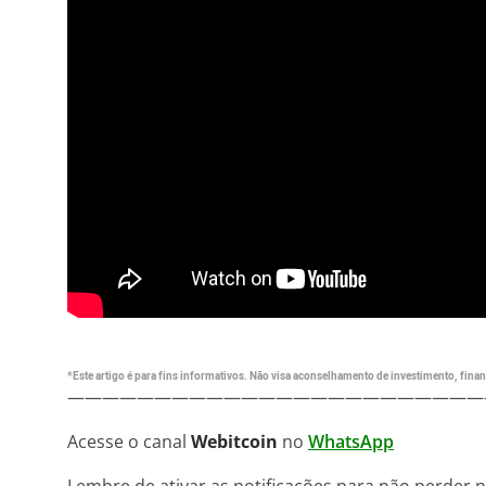
*Este artigo é para fins informativos. Não visa aconselhamento de investimento, financ
————————————————————————
Acesse o canal
Webitcoin
no
WhatsApp