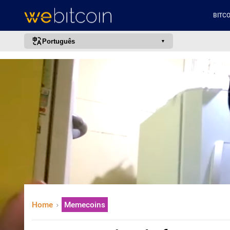
BITCO
Português
português (BR)
english
español
français
italiano
deutsch
日本語
中文
русский
Home
Memecoins
한국어
العربية