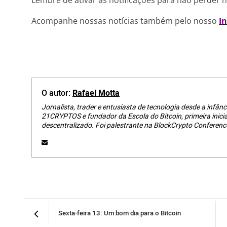
Lembre de ativar as notificações para não perder 
Acompanhe nossas notícias também pelo nosso
I
O autor:
Rafael Motta
Jornalista, trader e entusiasta de tecnologia desde a infânci
21CRYPTOS e fundador da Escola do Bitcoin, primeira inici
descentralizado. Foi palestrante na BlockCrypto Conferenc
Sexta-feira 13: Um bom dia para o Bitcoin