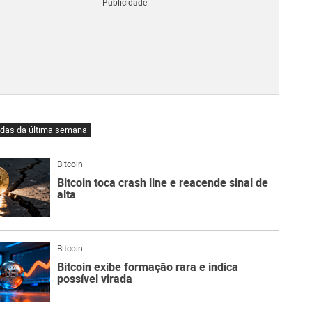
Blo
O
qu
é
Lig
Ne
do
Bit
O
idas da última semana
qu
são
Ato
Bitcoin
Sw
Bitcoin toca crash line e reacende sinal de
alta
Bitcoin
Bitcoin exibe formação rara e indica
possível virada