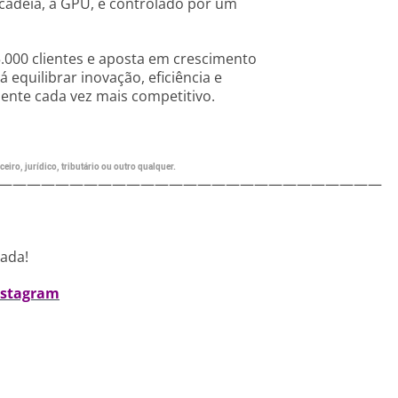
cadeia, a GPU, é controlado por um
.000 clientes e aposta em crescimento
 equilibrar inovação, eficiência e
ente cada vez mais competitivo.
eiro, jurídico, tributário ou outro qualquer.
———————————————————————————
nada!
nstagram