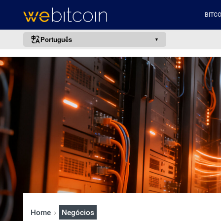
BITCO
Português
português (BR)
english
español
français
italiano
deutsch
日本語
中文
русский
한국어
Home
Negócios
العربية