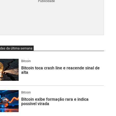
Blo
O
qu
é
Lig
Ne
do
Bit
O
idas da última semana
qu
são
Ato
Bitcoin
Sw
Bitcoin toca crash line e reacende sinal de
alta
Bitcoin
Bitcoin exibe formação rara e indica
possível virada