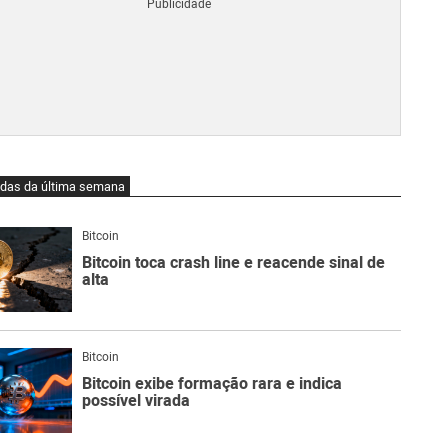
Blo
O
qu
é
Lig
Ne
do
Bit
O
idas da última semana
qu
são
Ato
Bitcoin
Sw
Bitcoin toca crash line e reacende sinal de
alta
Bitcoin
Bitcoin exibe formação rara e indica
possível virada