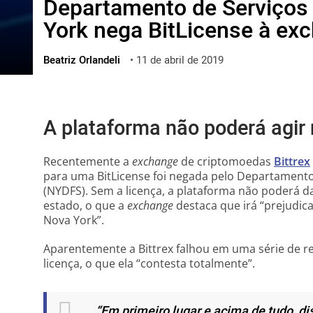
Departamento de Serviços 
ไทย
York nega BitLicense à exc
ქართული
polski
Beatriz Orlandeli
•
11 de abril de 2019
vietnamese
A plataforma não poderá agir
Recentemente a
exchange
de criptomoedas
Bittrex
para uma BitLicense foi negada pelo Departamento
(NYDFS). Sem a licença, a plataforma não poderá d
estado, o que a
exchange
destaca que irá “prejudica
Nova York”.
Aparentemente a Bittrex falhou em uma série de re
licença, o que ela “contesta totalmente”.
“Em primeiro lugar e acima de tudo,