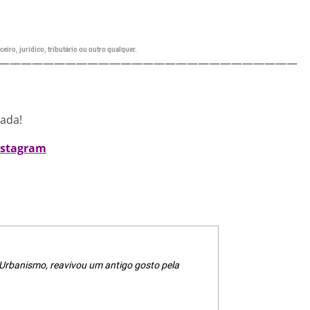
eiro, jurídico, tributário ou outro qualquer.
———————————————————————————
nada!
nstagram
 Urbanismo, reavivou um antigo gosto pela