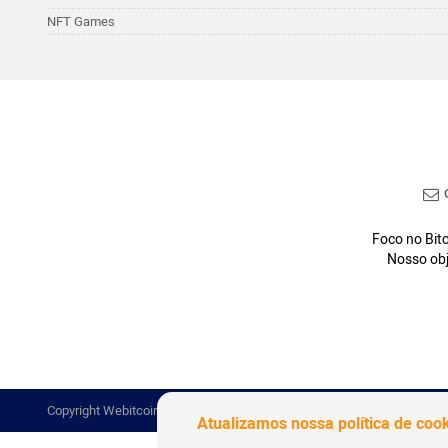
NFT Games
C
Foco no Bitc
Nosso obj
Copyright Webitcoin 2018 - Todos os Direitos Reservados
Atualizamos nossa política de coo