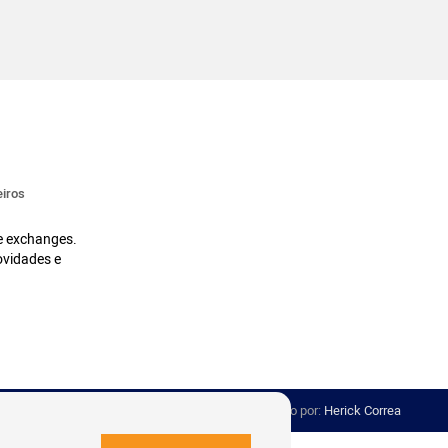
iros
 e exchanges.
ovidades e
Desenvolvido por:
Herick Correa