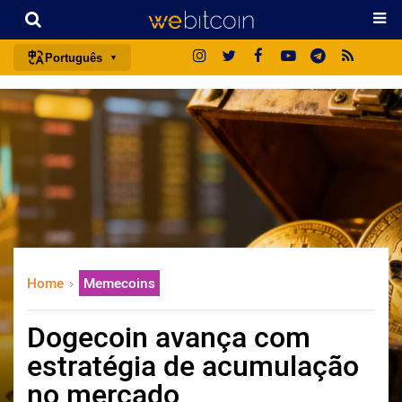
Português
português (BR)
english
español
français
italiano
deutsch
日本語
Home
Memecoins
中文
русский
Dogecoin avança com
한국어
estratégia de acumulação
العربية
no mercado
ไทย