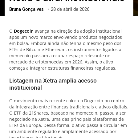
Bruna Gonçalves
•
28 de abril de 2026
ქართული
polski
vietnamese
O
Dogecoin
avança na direção da adoção institucional
após um novo marco envolvendo produtos negociados
em bolsa. Embora ainda não tenha o mesmo peso dos
ETFs de Bitcoin e Ethereum, os instrumentos ligados à
memecoin passam a ocupar espaço relevante no
mercado de criptomoedas em 2026. Assim, o ativo
começa a integrar estruturas financeiras reguladas.
Listagem na Xetra amplia acesso
institucional
O movimento mais recente coloca o Dogecoin no centro
da integração entre finanças tradicionais e ativos digitais.
O ETP da 21Shares, baseado na memecoin, passou a ser
negociado na Xetra, uma das principais plataformas de
ETFs da Europa. Dessa forma, o ativo passa a circular em
um ambiente regulado e amplamente acessado por
investidores institucionais.