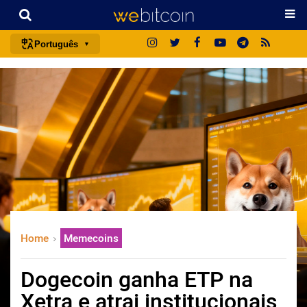
Português
português (BR)
english
español
français
italiano
deutsch
日本語
中文
Home
Memecoins
русский
한국어
Dogecoin ganha ETP na
العربية
Xetra e atrai institucionais
ไทย