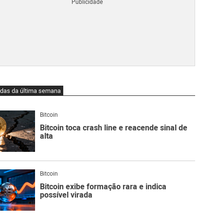
Blo
O
qu
é
Lig
Ne
do
Bit
O
idas da última semana
qu
são
Ato
Bitcoin
Sw
Bitcoin toca crash line e reacende sinal de
alta
Bitcoin
Bitcoin exibe formação rara e indica
possível virada