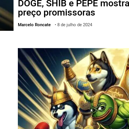
DOGE, SHIB e PEPE mostr
ไทย
preço promissoras
ქართული
polski
Marcelo Roncate
•
8 de julho de 2024
vietnamese