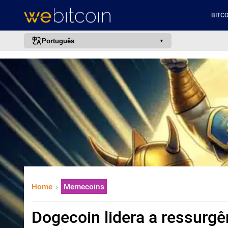
BITCO
Português
português (BR)
english
español
français
italiano
deutsch
日本語
中文
Home
Memecoins
русский
한국어
Dogecoin lidera a ressurg
العربية