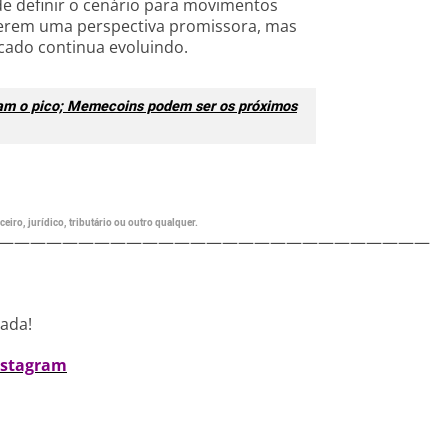
e definir o cenário para movimentos
erem uma perspectiva promissora, mas
cado continua evoluindo.
ram o pico; Memecoins podem ser os próximos
eiro, jurídico, tributário ou outro qualquer.
———————————————————————————
nada!
nstagram