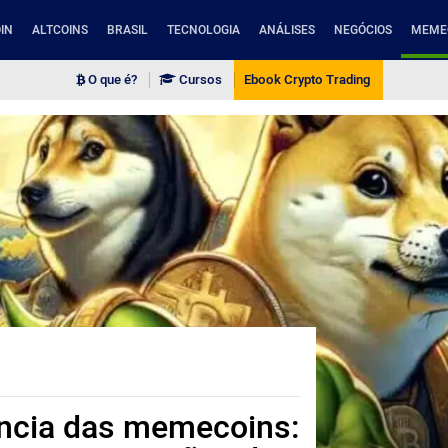
IN
ALTCOINS
BRASIL
TECNOLOGIA
ANÁLISES
NEGÓCIOS
MEME
O que é?
Cursos
Ebook Crypto Trading
ência das memecoins: