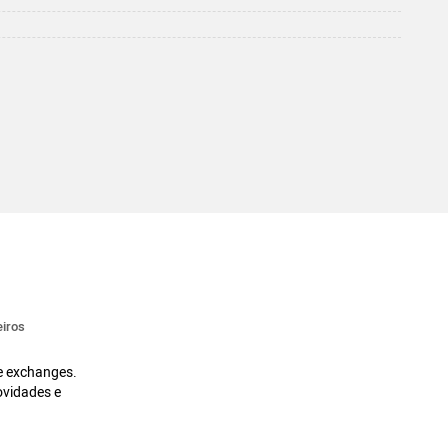
iros
 e exchanges.
ovidades e