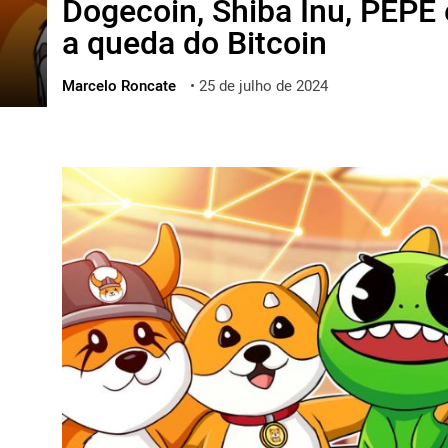
Dogecoin, Shiba Inu, PEP
ไทย
a queda do Bitcoin
ქართული
polski
Marcelo Roncate
•
25 de julho de 2024
vietnamese