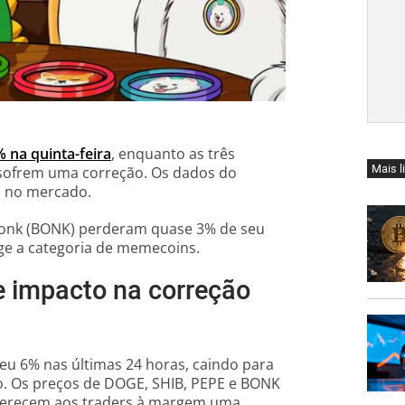
 na quinta-feira
, enquanto as três
Mais l
, sofrem uma correção. Os dados do
a no mercado.
 Bonk (BONK) perderam quase 3% de seu
nge a categoria de memecoins.
e impacto na correção
u 6% nas últimas 24 horas, caindo para
o. Os preços de DOGE, SHIB, PEPE e BONK
oferecem aos traders à margem uma