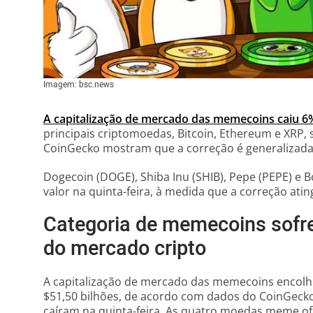
Imagem: bsc.news
A capitalização de mercado das memecoins caiu 6%
principais criptomoedas, Bitcoin, Ethereum e XRP
CoinGecko mostram que a correção é generalizad
Dogecoin (DOGE), Shiba Inu (SHIB), Pepe (PEPE) e
valor na quinta-feira, à medida que a correção ati
Categoria de memecoins sofr
do mercado cripto
A capitalização de mercado das memecoins encolhe
$51,50 bilhões, de acordo com dados do CoinGeck
caíram na quinta-feira. As quatro moedas meme 