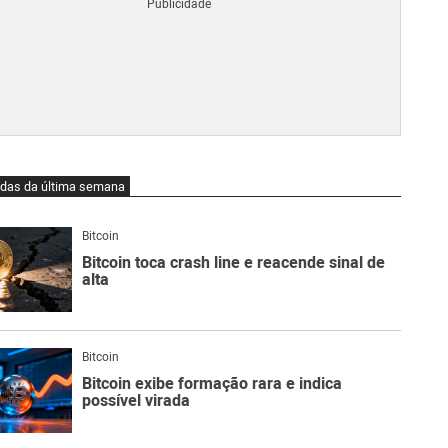
Blo
O
qu
é
Lig
Ne
do
Bit
O
idas da última semana
qu
são
Ato
Bitcoin
Sw
Bitcoin toca crash line e reacende sinal de
alta
Bitcoin
Bitcoin exibe formação rara e indica
possível virada