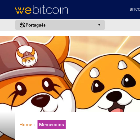
BITCO
Português
português (BR)
english
español
français
italiano
deutsch
日本語
中文
русский
Home
Memecoins
한국어
العربية