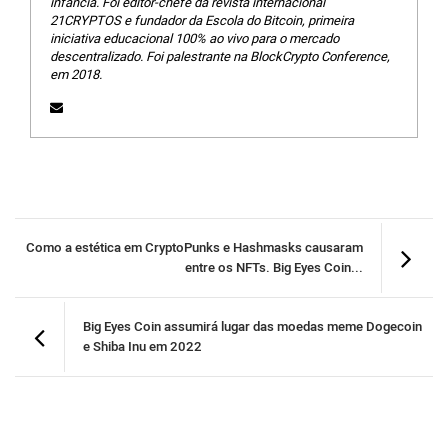
infância. Foi editor-chefe da revista internacional
21CRYPTOS e fundador da Escola do Bitcoin, primeira
iniciativa educacional 100% ao vivo para o mercado
descentralizado. Foi palestrante na BlockCrypto Conference,
em 2018.
Como a estética em CryptoPunks e Hashmasks causaram
entre os NFTs. Big Eyes Coin...
Big Eyes Coin assumirá lugar das moedas meme Dogecoin
e Shiba Inu em 2022