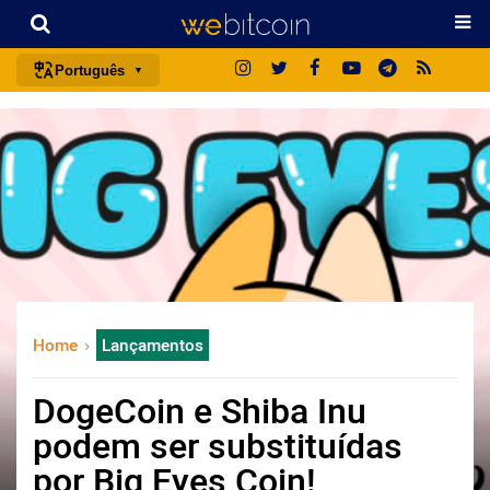
Português
português (BR)
english
español
français
italiano
deutsch
日本語
Home
Lançamentos
中文
русский
DogeCoin e Shiba Inu
한국어
podem ser substituídas
العربية
por Big Eyes Coin!
ไทย