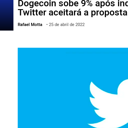
Dogecoin sobe 9% após ind
ไทย
Twitter aceitará a propost
ქართული
polski
Rafael Motta
•
25 de abril de 2022
vietnamese