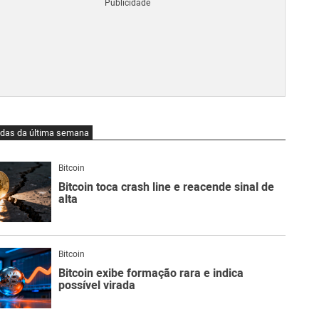
Blo
O
qu
é
Lig
Ne
do
Bit
O
idas da última semana
qu
são
Ato
Bitcoin
Sw
Bitcoin toca crash line e reacende sinal de
alta
Bitcoin
Bitcoin exibe formação rara e indica
possível virada