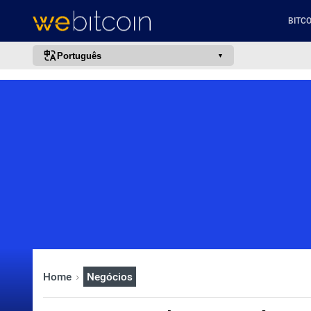
BITCO
Português
português (BR)
english
español
français
italiano
deutsch
日本語
中文
русский
Home
Negócios
한국어
العربية