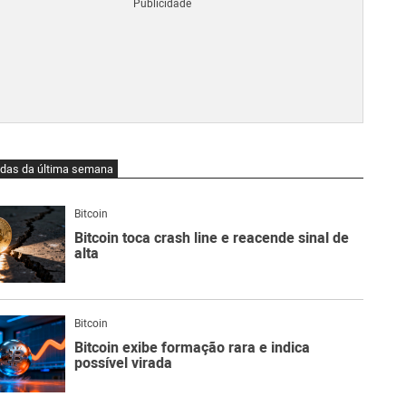
Blo
O
qu
é
Lig
Ne
do
Bit
O
idas da última semana
qu
são
Ato
Bitcoin
Sw
Bitcoin toca crash line e reacende sinal de
alta
Bitcoin
Bitcoin exibe formação rara e indica
possível virada