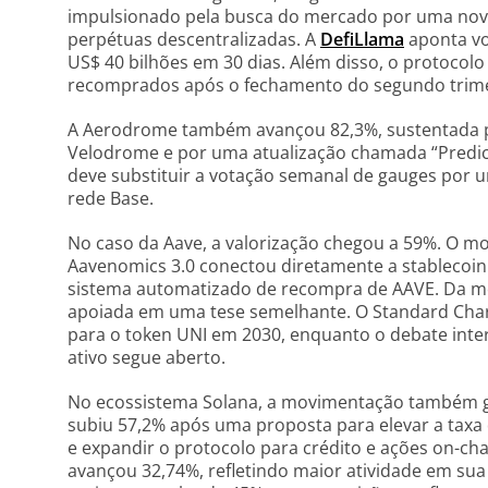
impulsionado pela busca do mercado por uma nov
perpétuas descentralizadas. A
DefiLlama
aponta vo
US$ 40 bilhões em 30 dias. Além disso, o protocol
recomprados após o fechamento do segundo trime
A Aerodrome também avançou 82,3%, sustentada pe
Velodrome e por uma atualização chamada “Predict
deve substituir a votação semanal de gauges por u
rede Base.
No caso da Aave, a valorização chegou a 59%. O m
Aavenomics 3.0 conectou diretamente a stablecoin
sistema automatizado de recompra de AAVE. Da m
apoiada em uma tese semelhante. O Standard Cha
para o token UNI em 2030, enquanto o debate inte
ativo segue aberto.
No ecossistema Solana, a movimentação também gan
subiu 57,2% após uma proposta para elevar a taxa
e expandir o protocolo para crédito e ações on-ch
avançou 32,74%, refletindo maior atividade em sua in