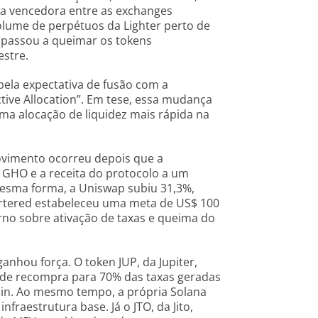
a vencedora entre as exchanges
lume de perpétuos da Lighter perto de
o passou a queimar os tokens
stre.
la expectativa de fusão com a
ive Allocation”. Em tese, essa mudança
ma alocação de liquidez mais rápida na
ovimento ocorreu depois que a
 GHO e a receita do protocolo a um
esma forma, a Uniswap subiu 31,3%,
rtered estabeleceu uma meta de US$ 100
rno sobre ativação de taxas e queima do
hou força. O token JUP, da Jupiter,
 de recompra para 70% das taxas geradas
ain. Ao mesmo tempo, a própria Solana
fraestrutura base. Já o JTO, da Jito,