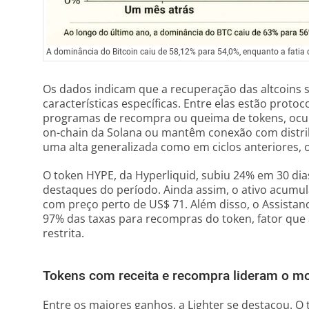
A dominância do Bitcoin caiu de 58,12% para 54,0%, enquanto a fatia
Os dados indicam que a recuperação das altcoins
características específicas. Entre elas estão proto
programas de recompra ou queima de tokens, ocup
on-chain da Solana ou mantêm conexão com distribu
uma alta generalizada como em ciclos anteriores, o
O token HYPE, da Hyperliquid, subiu 24% em 30 dias
destaques do período. Ainda assim, o ativo acumu
com preço perto de US$ 71. Além disso, o Assistan
97% das taxas para recompras do token, fator que 
restrita.
Tokens com receita e recompra lideram o m
Entre os maiores ganhos, a Lighter se destacou. O