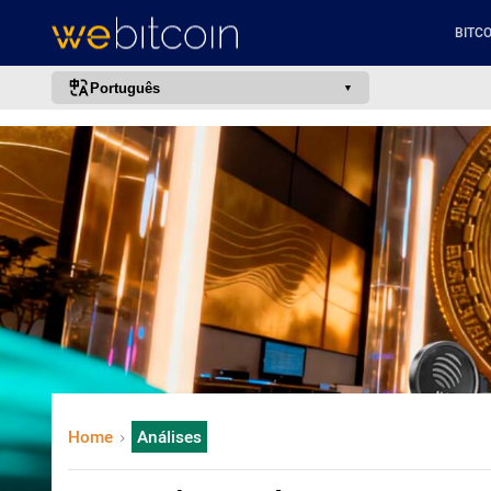
BITCO
Português
português (BR)
english
español
français
italiano
deutsch
日本語
中文
русский
Home
Análises
한국어
العربية