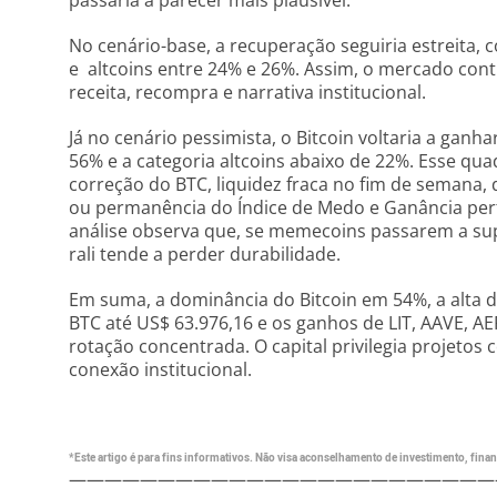
passaria a parecer mais plausível.
No cenário-base, a recuperação seguiria estreita,
e altcoins entre 24% e 26%. Assim, o mercado co
receita, recompra e narrativa institucional.
Já no cenário pessimista, o Bitcoin voltaria a gan
56% e a categoria altcoins abaixo de 22%. Esse q
correção do BTC, liquidez fraca no fim de semana,
ou permanência do Índice de Medo e Ganância per
análise observa que, se memecoins passarem a sup
rali tende a perder durabilidade.
Em suma, a dominância do Bitcoin em 54%, a alta d
BTC até US$ 63.976,16 e os ganhos de LIT, AAVE,
rotação concentrada. O capital privilegia projetos
conexão institucional.
*Este artigo é para fins informativos. Não visa aconselhamento de investimento, financ
————————————————————————