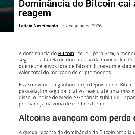
Dominância do Bitcoin cai 
ไทย
reagem
ქართული
polski
Letícia Nascimento
•
7 de julho de 2026
vietnamese
A dominância do
Bitcoin
recuou para 54%, o menor
segundo a tabela de dominância da CoinGecko. Ao 
que reúne ativos fora de Bitcoin, Ethereum e stab
valor total do mercado de criptomoedas.
Esse movimento ganhou força depois que o Bitcoin
passada. Em seguida, o ativo reagiu até uma máxim
disso, o Índice de Medo e Ganância subiu de 12 p
permaneça na zona de medo extremo.
Altcoins avançam com perda d
A queda recente da dominância do Bitcoin amplia 