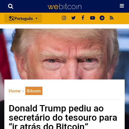
Português
português (BR)
english
español
français
italiano
deutsch
日本語
Home
Bitcoin
中文
русский
Donald Trump pediu ao
한국어
secretário do tesouro para
العربية
“ir atrás do Bitcoin”
ไทย