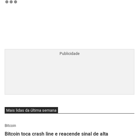
BTCBRL Cotação
por TradingVie
Mais lidas da última semana
Bitcoin
Bitcoin toca crash line e reacende sinal de alta