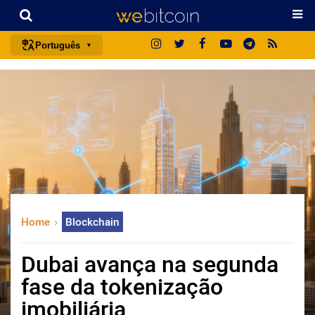
Português
português (BR)
english
español
français
italiano
deutsch
日本語
Home
Blockchain
中文
русский
Dubai avança na segunda
한국어
fase da tokenização
العربية
imobiliária
ไทย