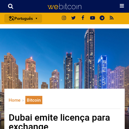
Português
português (BR)
english
español
français
italiano
deutsch
日本語
中文
Home
Bitcoin
русский
한국어
Dubai emite licença para
العربية
exchange
ไทย