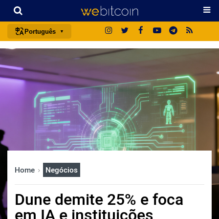
Português
português (BR)
english
español
français
italiano
deutsch
日本語
中文
Home
Negócios
русский
한국어
Dune demite 25% e foca
العربية
em IA e instituições
ไทย