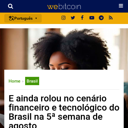
Português
português (BR)
english
español
français
italiano
deutsch
Home
Brasil
日本語
中文
E ainda rolou no cenário
русский
financeiro e tecnológico do
한국어
Brasil na 5ª semana de
العربية
agosto
ไทย