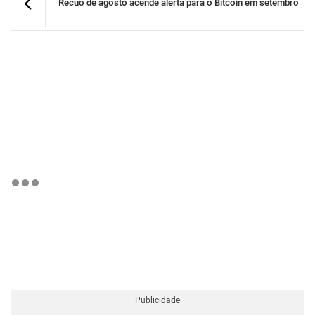
Recuo de agosto acende alerta para o Bitcoin em setembro
BTCBRL Cotação
por TradingVie