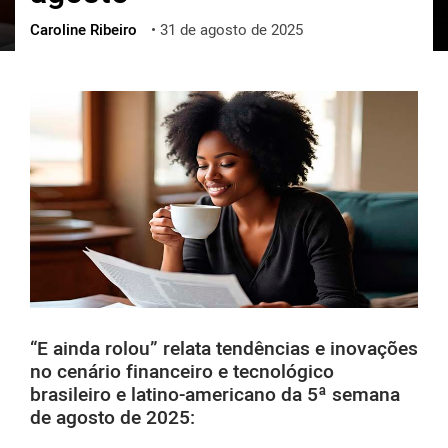
Caroline Ribeiro
•
31 de agosto de 2025
ქართული
polski
vietnamese
“E ainda rolou” relata tendências e inovações
no cenário financeiro e tecnológico
brasileiro e latino-americano da 5ª semana
de agosto de 2025: