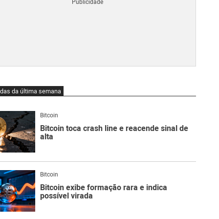
Blo
O
qu
é
Lig
Ne
do
Bit
O
idas da última semana
qu
são
Ato
Bitcoin
Sw
Bitcoin toca crash line e reacende sinal de
alta
Bitcoin
Bitcoin exibe formação rara e indica
possível virada