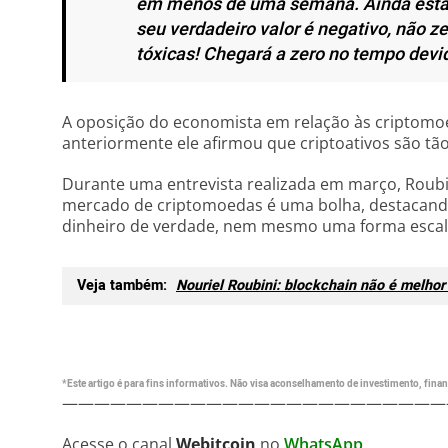
em menos de uma semana. Ainda está l
seu verdadeiro valor é negativo, não z
tóxicas! Chegará a zero no tempo devi
A oposição do economista em relação às criptomoed
anteriormente ele afirmou que criptoativos são tã
Durante uma entrevista realizada em março, Roub
mercado de criptomoedas é uma bolha, destacando
dinheiro de verdade, nem mesmo uma forma escal
Veja também:
Nouriel Roubini: blockchain não é melhor
*Este artigo é para fins informativos. Não visa aconselhamento de investimento, financ
————————————————————————
Acesse o canal
Webitcoin
no
WhatsApp