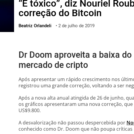
“É tóxico”, diz Nouriel Rou
ไทย
correção do Bitcoin
ქართული
polski
Beatriz Orlandeli
•
2 de julho de 2019
vietnamese
Dr Doom aproveita a baixa do B
mercado de cripto
Após apresentar um rápido crescimento nos últim
registrou uma grande correção, voltando a ser ne
Após a nova alta anual atingida de 26 de junho, q
os gráficos apresentaram uma nova correção, que n
US$9.800.
A desvalorização não passou despercebida por
Nou
conhecido como Dr. Doom que não poupa críticas