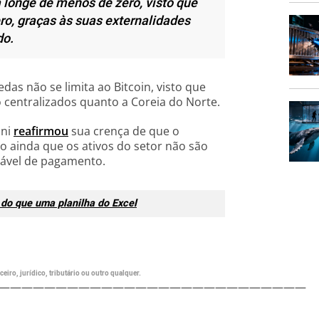
onge de menos de zero, visto que
ero, graças às suas externalidades
do.
as não se limita ao Bitcoin, visto que
o centralizados quanto a Coreia do Norte.
ini
reafirmou
sua crença de que o
 ainda que os ativos do setor não são
ável de pagamento.
 do que uma planilha do Excel
eiro, jurídico, tributário ou outro qualquer.
———————————————————————————