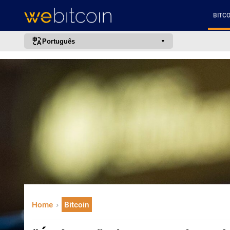
BITCO
Português
português (BR)
english
español
français
italiano
deutsch
日本語
中文
русский
Home
Bitcoin
한국어
العربية