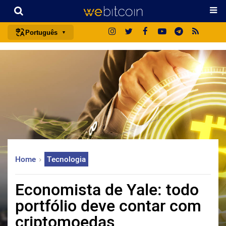
Português
português (BR)
english
español
français
italiano
deutsch
日本語
Home
Tecnologia
中文
русский
Economista de Yale: todo
한국어
portfólio deve contar com
العربية
criptomoedas
ไทย