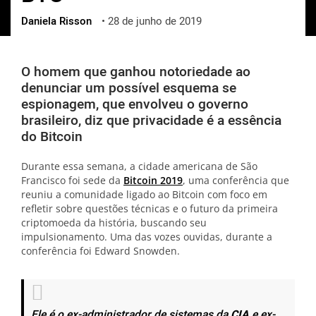
Daniela Risson
•
28 de junho de 2019
ქართული
polski
vietnamese
O homem que ganhou notoriedade ao
denunciar um possível esquema se
espionagem, que envolveu o governo
brasileiro, diz que privacidade é a essência
do Bitcoin
Durante essa semana, a cidade americana de São
Francisco foi sede da
Bitcoin 2019
, uma conferência que
reuniu a comunidade ligado ao Bitcoin com foco em
refletir sobre questões técnicas e o futuro da primeira
criptomoeda da história, buscando seu
impulsionamento. Uma das vozes ouvidas, durante a
conferência foi Edward Snowden.
Ele é o ex-administrador de sistemas da
CIA
e ex-