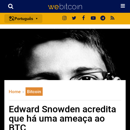
Português
português (BR)
english
español
français
italiano
deutsch
日本語
Home
Bitcoin
中文
русский
Edward Snowden acredita
한국어
que há uma ameaça ao
العربية
BTC
ไทย